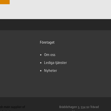
Företaget
Om oss
Lediga tjänster
Nyheter
sh main supplier of
Bräddehagen 3, 534 92 Tråvad