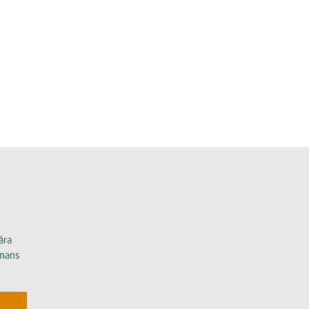
åra
mmans