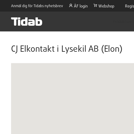
Anmäl dig för Tidabs nyhetsbrev
ÅF login
Webshop
Regis
Produktsort
CJ Elkontakt i Lysekil AB (Elon)