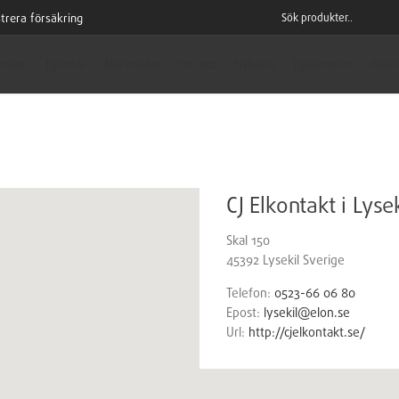
trera försäkring
iment
Tjänster
Marknader
Om oss
Nyheter
Hjälpcenter
Robot
CJ Elkontakt i Lyse
Skal 150
45392
Lysekil
Sverige
Telefon:
0523-66 06 80
Epost:
lysekil@elon.se
Url:
http://cjelkontakt.se/