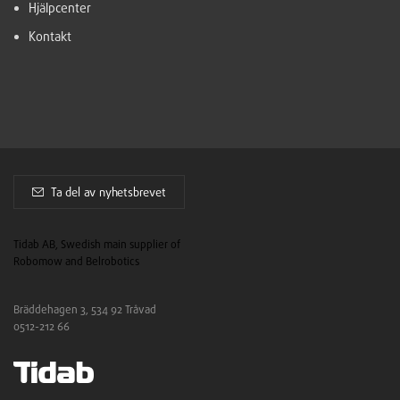
Hjälpcenter
Kontakt
Ta del av nyhetsbrevet
Tidab AB, Swedish main supplier of
Robomow and Belrobotics
Bräddehagen 3, 534 92 Tråvad
0512-212 66