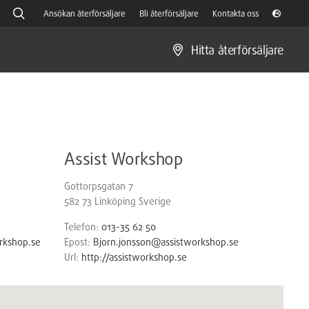
Ansökan återförsäljare
Bli återförsäljare
Kontakta oss
Hitta återförsäljare
gräsklippare
Assist Workshop
Gottorpsgatan 7
582 73
Linköping
Sverige
Telefon:
013-35 62 50
rkshop.se
Epost:
Bjorn.jonsson@assistworkshop.se
Url:
http://assistworkshop.se