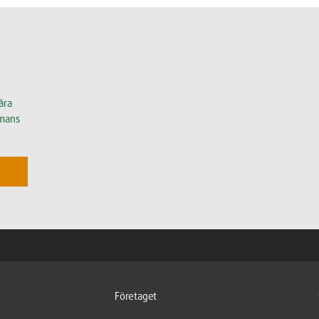
åra
mmans
Företaget