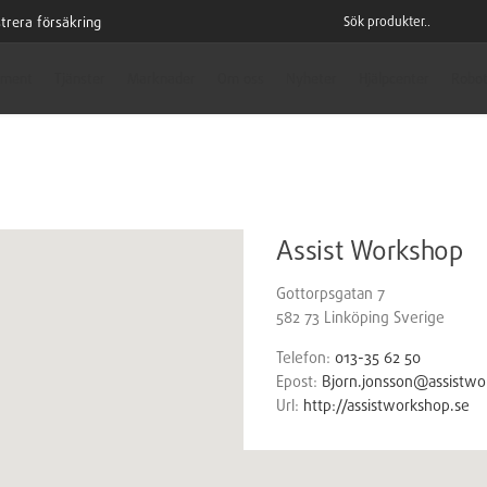
trera försäkring
iment
Tjänster
Marknader
Om oss
Nyheter
Hjälpcenter
Robot
Assist Workshop
Gottorpsgatan 7
582 73
Linköping
Sverige
Telefon:
013-35 62 50
Epost:
Bjorn.jonsson@assistwo
Url:
http://assistworkshop.se