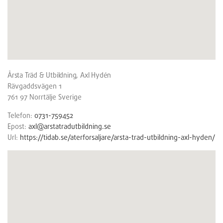
Årsta Träd & Utbildning, Axl Hydén
Rävgaddsvägen 1
761 97
Norrtälje
Sverige
Telefon:
0731-759452
Epost:
axl@arstatradutbildning.se
Url:
https://tidab.se/aterforsaljare/arsta-trad-utbildning-axl-hyden/