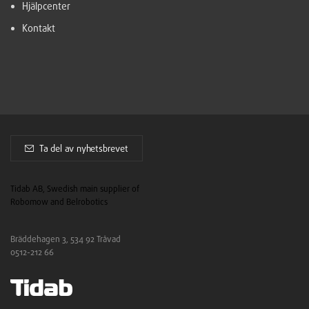
Hjälpcenter
Kontakt
Ta del av nyhetsbrevet
Tidab AB, Swedish main supplier of
Robomow and Belrobotics
Bräddehagen 3, 534 92 Tråvad
0512-212 66