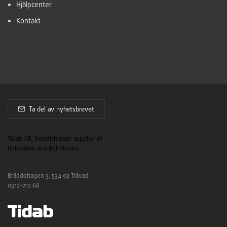
Hjälpcenter
Kontakt
Ta del av nyhetsbrevet
Tidab AB, Swedish main supplier of
Robomow and Belrobotics
Bräddehagen 3, 534 92 Tråvad
0512-212 66