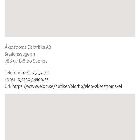
Åkerströms Elektriska AB
Stationsvägen 1
786 97
Björbo
Sverige
Telefon:
0241-79 32 70
Epost:
bjorbo@elon.se
Url:
https://www.elon.se/butiker/bjorbo/elon-akerstroms-el