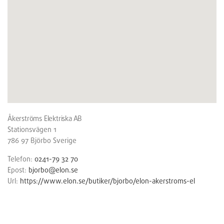
Åkerströms Elektriska AB
Stationsvägen 1
786 97
Björbo
Sverige
Telefon:
0241-79 32 70
Epost:
bjorbo@elon.se
Url:
https://www.elon.se/butiker/bjorbo/elon-akerstroms-el